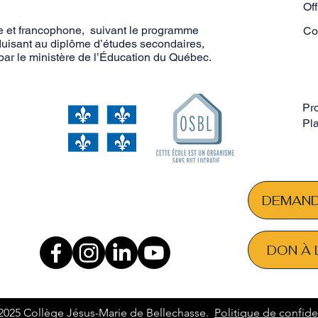
Of
e et francophone, ​suivant le programme
Co
uisant au diplôme d’études secondaires,
ar le ministère de l’Éducation du Québec.
Pro
Pla
DEMAND
DON À 
025 Collège Jésus-Marie de Bellechasse.
Politique de confiden