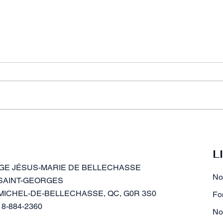
Les frais : ouverture de dossier
L'en
et scolarité
sec
L
GE JÉSUS-MARIE DE BELLECHASSE
No
 SAINT-GEORGES
MICHEL-DE-BELLECHASSE, QC, G0R 3S0
Fo
18-884-2360​
No