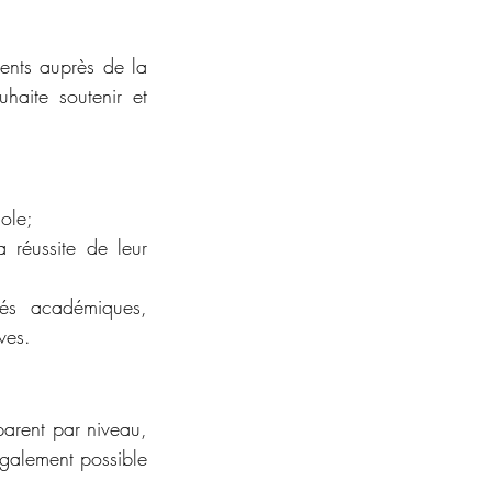
ents auprès de la 
haite soutenir et 
ole;
réussite de leur 
tés académiques, 
ves.
rent par niveau, 
galement possible 