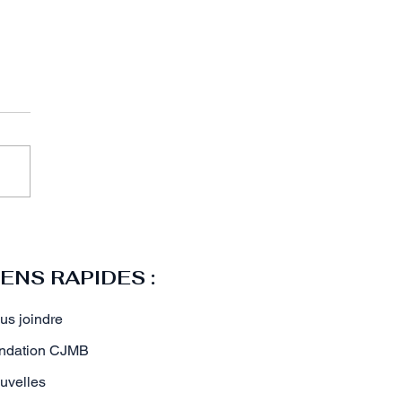
trée de mon enfant au
ondaire
IENS RAPIDES :
us joindre
ndation CJMB
uvelles