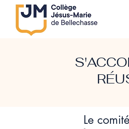
S'ACCO
RÉU
Le comit