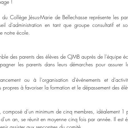
page !
 du Collège Jésus-Marie de Bellechasse représente les par
eil d’administration en tant que groupe consultatif et sou
de notre école. 
semble des parents des élèves de CJMB auprès de l’équipe éc
pagner les parents dans leurs démarches pour assurer la 
ancement ou à l’organisation d’événements et d’activi
ves propres à favoriser la formation et le dépassement des élè
s, composé d’un minimum de cinq membres, idéalement 1 pa
d’un an, se réunit en moyenne cinq fois par année. Il est é
enir assister aux rencontres du comité. 