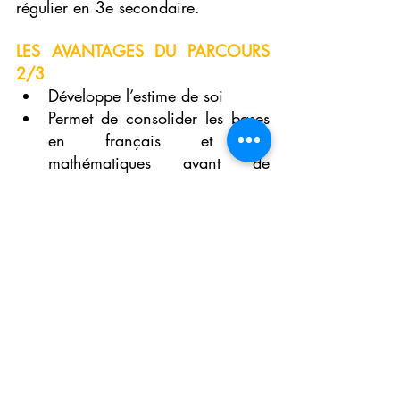
régulier en 3e secondaire.
LES AVANTAGES DU PARCOURS 
2/3
Développe l’estime de soi
Permet de consolider les bases 
en français et en 
mathématiques avant de 
débuter le 2e cycle
Vivre des expériences positives 
et favorise les réussites
Va au rythme de chaque élève
Diminue la charge de travail à 
la maison
 Il est important de noter qu'un 
élève présentant un trouble de 
comportement ne peut être admis 