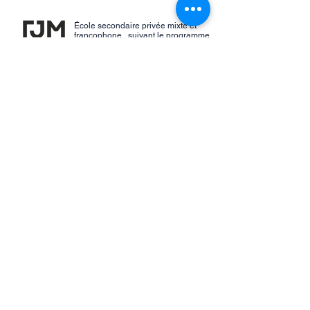
École secondaire privée mixte et
francophone, ​suivant le programme
d’enseignement régulier conduisant
au diplôme d’études secondaires,
approuvée et subventionnée par le
ministère de l’Éducation du
Québec.
COLLÈGE JÉSUS-MARIE DE
BELLECHASSE
1 RUE SAINT-GEORGES
SAINT-MICHEL-DE-BELLECHASSE, QC,
G0R 3S0
TÉL :
418-884-2360